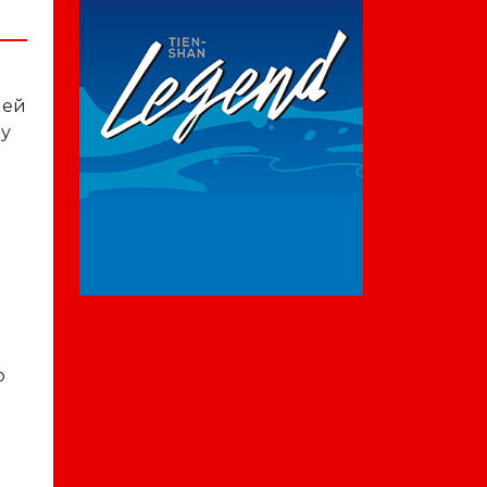
лей
пу
о