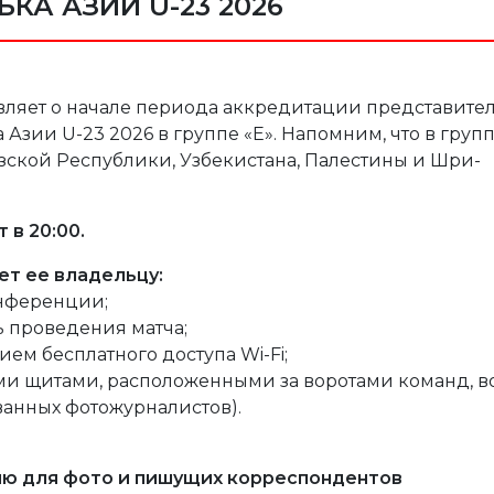
БКА АЗИИ U-23 2026
ляет о начале периода аккредитации представите
Азии U-23 2026 в группе «Е». Напомним, что в груп
зской Республики, Узбекистана, Палестины и Шри-
 в 20:00.
т ее владельцу:
онференции;
ь проведения матча;
ием бесплатного доступа Wi-Fi;
ыми щитами, расположенными за воротами команд, в
ванных фотожурналистов).
ию для фото и пишущих корреспондентов