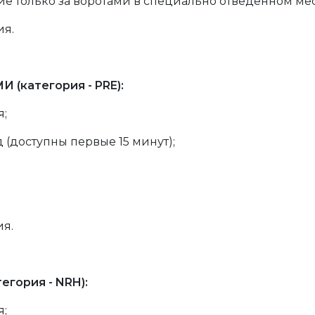
ие только за воротами в специально отведенном мес
ия.
 (категория - PRE):
я;
 (доступны первые 15 минут);
ия.
гория - NRH):
я;