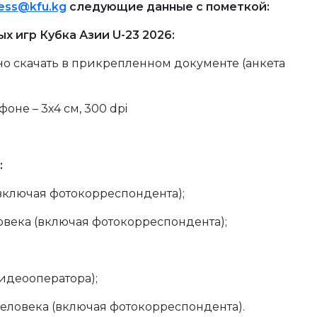
ess@kfu.kg
следующие данные с пометкой:
 игр Кубка Азии U-23 2026:
но скачать в прикрепленном документе (анкета
оне – 3х4 см, 300 dpi
:
(включая фотокорреспондента);
овека (включая фотокорреспондента);
видеооператора);
человека (включая фотокорреспондента).