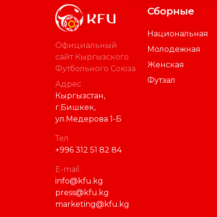
Сборные
Национальная
Официальный
Молодежная
сайт Кыргызского
Женская
Футбольного Союза
Футзал
Адрес
Кыргызстан,
г.Бишкек,
ул.Медерова 1-Б
Тел
+996 312 51 82 84
E-mail:
info@kfu.kg
press@kfu.kg
marketing@kfu.kg