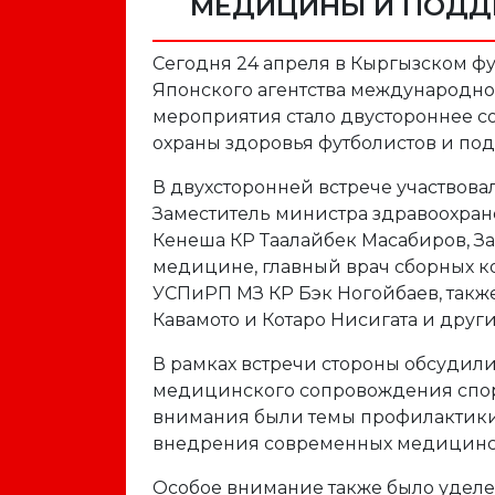
МЕДИЦИНЫ И ПОДД
Сегодня 24 апреля в Кыргызском ф
Японского агентства международног
мероприятия стало двустороннее с
охраны здоровья футболистов и по
В двухсторонней встрече участвов
Заместитель министра здравоохран
Кенеша КР Таалайбек Масабиров, За
медицине, главный врач сборных к
УСПиРП МЗ КР Бэк Ногойбаев, такж
Кавамото и Котаро Нисигата и друг
В рамках встречи стороны обсудили
медицинского сопровождения спорт
внимания были темы профилактики 
внедрения современных медицинск
Особое внимание также было уделе