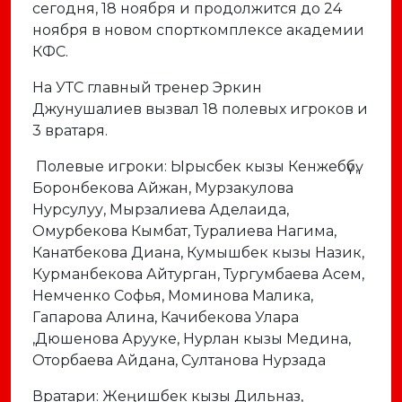
сегодня, 18 ноября и продолжится до 24
ноября в новом спорткомплексе академии
КФС.
На УТС главный тренер Эркин
Джунушалиев вызвал 18 полевых игроков и
3 вратаря.
Полевые игроки: Ырысбек кызы Кенжебүбү,
Боронбекова Айжан, Мурзакулова
Нурсулуу, Мырзалиева Аделаида,
Омурбекова Кымбат, Туралиева Нагима,
Канатбекова Диана, Кумышбек кызы Назик,
Курманбекова Айтурган, Тургумбаева Асем,
Немченко Софья, Моминова Малика,
Гапарова Алина, Качибекова Улара
,Дюшенова Арууке, Нурлан кызы Медина,
Оторбаева Айдана, Султанова Нурзада
Вратари: Жеңишбек кызы Дильназ,