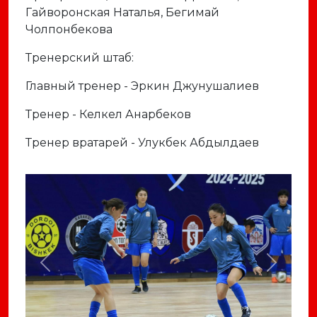
Гайворонская Наталья, Бегимай
Чолпонбекова
Тренерский штаб:
Главный тренер - Эркин Джунушалиев
Тренер - Келкел Анарбеков
Тренер вратарей - Улукбек Абдылдаев
Previous
Next