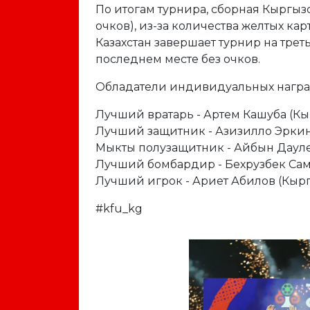
По итогам турнира, сборная Кыргызс
очков), из-за количества желтых кар
Казахстан завершает турнир на треть
последнем месте без очков.
Обладатели индивидуальных награ
Лучший вратарь - Артем Кашуба (Кы
Лучший защитник - Азизилло Эркинж
Мыкты полузащитник - Айбын Даулет
Лучший бомбардир - Бехрузбек Самат
Лучший игрок - Ариет Абилов (Кырг
#kfu_kg