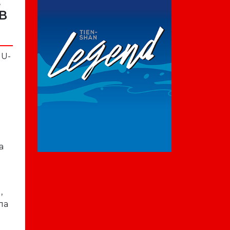
Е
В
 U-
а
,
ла