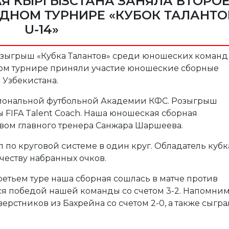
Я КЫРГЫЗСТАНА ЗАНЯЛА ВТОРО
ДНОМ ТУРНИРЕ «КУБОК ТАЛАНТО
U-14»
озыгрыш «Кубка Талантов» среди юношеских команд
дном турнире приняли участие юношеские сборные
и Узбекистана.
иональной футбольной Академии КФС. Розыгрыш
ы FIFA Talent Coach. Нашa юношеская сборная
твом главного тренера Санжара Шаршеева.
 по круговой системе в один круг. Обладатель кубк
еству набранных очков.
етьем туре наша сборная сошлась в матче против
ся победой нашей команды со счетом 3-2. Напомним
ерстников из Бахрейна со счетом 2-0, а также сыгра