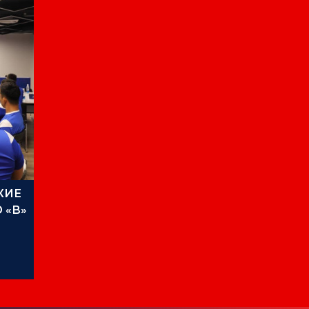
КИЕ
 «В»