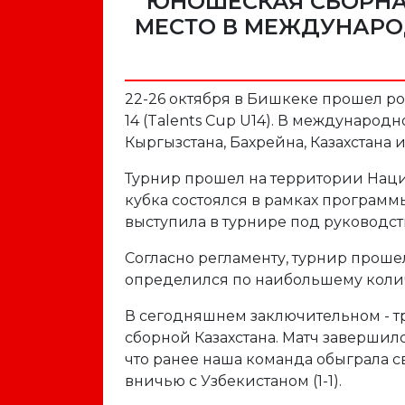
ЮНОШЕСКАЯ СБОРНА
МЕСТО В МЕЖДУНАРО
22-26 октября в Бишкеке прошел р
14 (Talents Cup U14). В междунаро
Кыргызстана, Бахрейна, Казахстана 
Турнир прошел на территории Нац
кубка состоялся в рамках программ
выступила в турнире под руководс
Согласно регламенту, турнир прошел
определился по наибольшему колич
В сегодняшнем заключительном - тр
сборной Казахстана. Матч завершил
что ранее наша команда обыграла св
вничью с Узбекистаном (1-1).