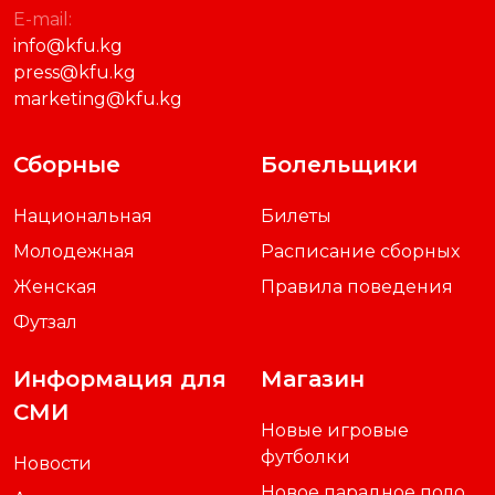
E-mail:
info@kfu.kg
press@kfu.kg
marketing@kfu.kg
Сборные
Болельщики
Национальная
Билеты
Молодежная
Расписание сборных
Женская
Правила поведения
Футзал
Информация для
Магазин
СМИ
Новые игровые
футболки
Новости
Новое парадное поло