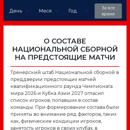
За все
время
О СОСТАВЕ
НАЦИОНАЛЬНОЙ СБОРНОЙ
НА ПРЕДСТОЯЩИЕ МАТЧИ
Тренерский штаб Национальной сборной в
преддверии предстоящих матчей
квалификационного раунда Чемпионата
мира 2026 и Кубка Азии 2027 огласил
список игроков, попавших в состав
команды. При формировании состава были
приняты во внимание ряд факторов, таких
как, физические кондиции игроков,
занятость игроков в своих клубах, в