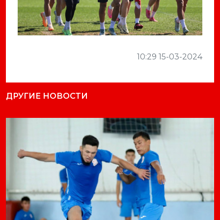
10:29 15-03-2024
ДРУГИЕ НОВОСТИ