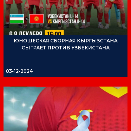
ЮНОШЕСКАЯ СБОРНАЯ КЫРГЫЗСТАНА
СЫГРАЕТ ПРОТИВ УЗБЕКИСТАНА
03-12-2024