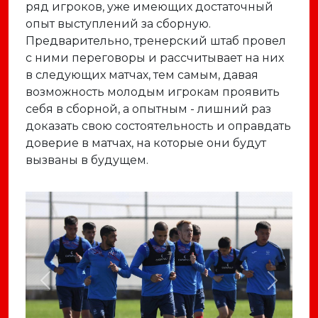
ряд игроков, уже имеющих достаточный
опыт выступлений за сборную.
Предварительно, тренерский штаб провел
с ними переговоры и рассчитывает на них
в следующих матчах, тем самым, давая
возможность молодым игрокам проявить
себя в сборной, а опытным - лишний раз
доказать свою состоятельность и оправдать
доверие в матчах, на которые они будут
вызваны в будущем.
Previous
Next