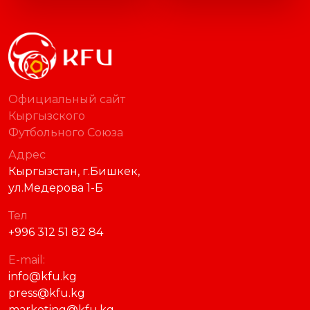
Официальный сайт
Кыргызского
Футбольного Союза
Адрес
Кыргызстан, г.Бишкек,
ул.Медерова 1-Б
Тел
+996 312 51 82 84
E-mail:
info@kfu.kg
press@kfu.kg
marketing@kfu.kg