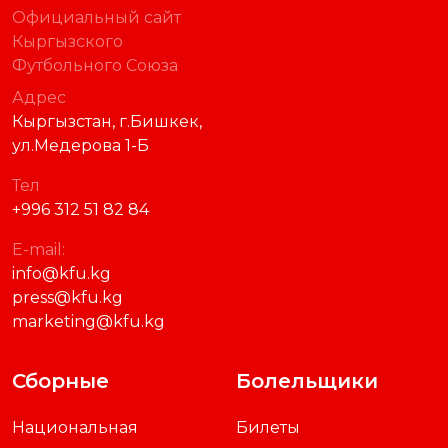
Официальный сайт
Кыргызского
Футбольного Союза
Адрес
Кыргызстан, г.Бишкек,
ул.Медерова 1-Б
Тел
+996 312 51 82 84
E-mail:
info@kfu.kg
press@kfu.kg
marketing@kfu.kg
Сборные
Болельщики
Национальная
Билеты