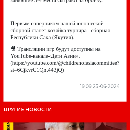
занявшие 3-4 места сыграют за бронзу.
Первым соперником нашей юношеской
сборной станет хозяйка турнира - сборная
Республики Саха (Якутия).
🎥
Трансляции игр будут доступны на
YouTube-канале«Дети Азии».
(https://youtube.com/@childrenofasiacommittee?
si=6CjkvrC1Qnt443jQ)
19:09 25-06-2024
ДРУГИЕ НОВОСТИ