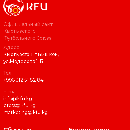
Официальный сайт
Кыргызского
Футбольного Союза
Адрес
Кыргызстан, г.Бишкек,
ул.Медерова 1-Б
Тел
+996 312 51 82 84
E-mail:
info@kfu.kg
press@kfu.kg
marketing@kfu.kg
Сборные
Болельщики