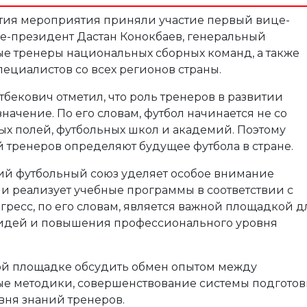
тия мероприятия приняли участие первый вице-
е-президент Дастан Конокбаев, генеральный
ые тренеры национальных сборных команд, а также
пециалистов со всех регионов страны.
екович отметил, что роль тренеров в развитии
начение. По его словам, футбол начинается не со
ых полей, футбольных школ и академий. Поэтому
 тренеров определяют будущее футбола в стране.
кий футбольный союз уделяет особое внимание
и реализует учебные программы в соответствии с
ресс, по его словам, является важной площадкой д
 идей и повышения профессионального уровня
ой площадке обсудить обмен опытом между
ые методики, совершенствование системы подгото
ня знаний тренеров.