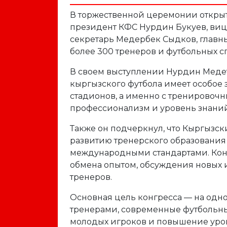
В торжественной церемонии откры
президент КФС Нурдин Букуев, виц
секретарь Медербек Сыдков, главн
более 300 тренеров и футбольных с
В своем выступлении Нурдин Медетб
кыргызского футбола имеет особое з
стадионов, а именно с тренировочн
профессионализм и уровень знаний
Также он подчеркнул, что Кыргызс
развитию тренерского образования 
международными стандартами. Конг
обмена опытом, обсуждения новых
тренеров.
Основная цель конгресса — на одн
тренерами, современные футбольн
молодых игроков и повышение уров