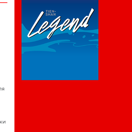
ля
вки