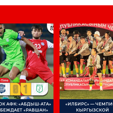
ОК АФК: «АБДЫШ-АТА»
«ИЛБИРС» — ЧЕМП
БЕЖДАЕТ «РАВШАН»
КЫРГЫЗСКОЙ