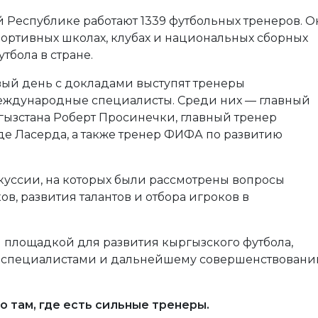
 Республике работают 1339 футбольных тренеров. 
спортивных школах, клубах и национальных сборных
тбола в стране.
вый день с докладами выступят тренеры
еждународные специалисты. Среди них — главный
ызстана Роберт Просинечки, главный тренер
е Ласерда, а также тренер ФИФА по развитию
куссии, на которых были рассмотрены вопросы
в, развития талантов и отбора игроков в
 площадкой для развития кыргызского футбола,
у специалистами и дальнейшему совершенствован
 там, где есть сильные тренеры.