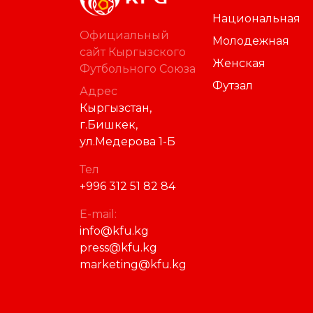
Национальная
Официальный
Молодежная
сайт Кыргызского
Женская
Футбольного Союза
Футзал
Адрес
Кыргызстан,
г.Бишкек,
ул.Медерова 1-Б
Тел
+996 312 51 82 84
E-mail:
info@kfu.kg
press@kfu.kg
marketing@kfu.kg