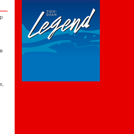
ур
в
м
е,