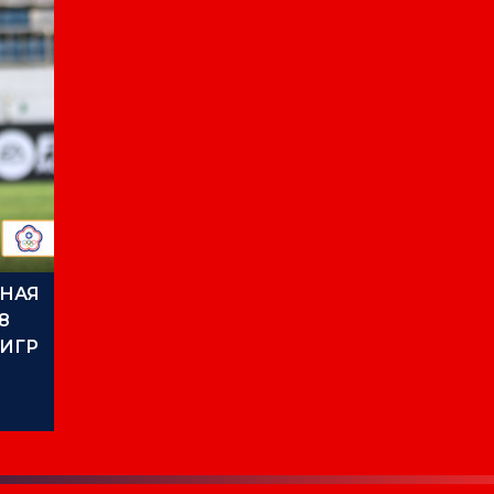
НАЯ
8
 ИГР