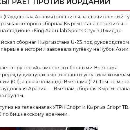
СЫГРАЕТ ПРОТИВ ИОРДАНИИ
да (Саудовская Аравия) состоится заключительный т
в рамках которого сборная Кыргызстана встретится с
 стадионе «King Abdullah Sports City» в Джидде.
пийская сборная Кыргызстана U-23 под руководством
первые в истории завоевала путёвку на Кубок Азии 
ает в группе «А» вместе со сборными Вьетнама,
предыдущих турах кыргызстанцы уступили хозяева
 (0:1), а также команде Вьетнама (1:2). Тем не мене
 Саудовская Аравия — Вьетнам, сборная Кыргызстана
из группы.
упна на телеканалах УТРК Спорт и Кыргыз Спорт ТВ.
30 по бишкекскому времени.