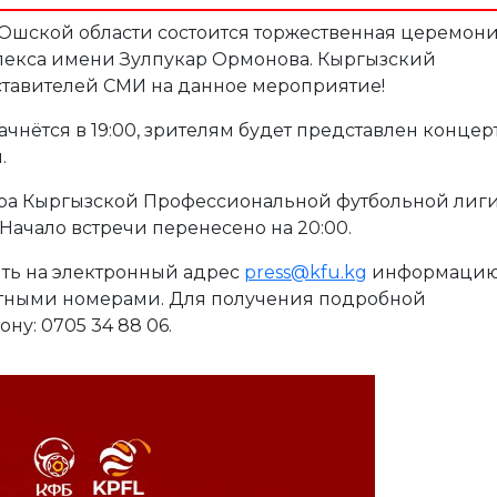
ен Ошской области состоится торжественная церемон
лекса имени Зулпукар Ормонова. Кыргызский
тавителей СМИ на данное мероприятие!
чнётся в 19:00, зрителям будет представлен концерт
.
 тура Кыргызской Профессиональной футбольной лиг
Начало встречи перенесено на 20:00.
ть на электронный адрес
press@kfu.kg
информацию
тными номерами. Для получения подробной
у: 0705 34 88 06.