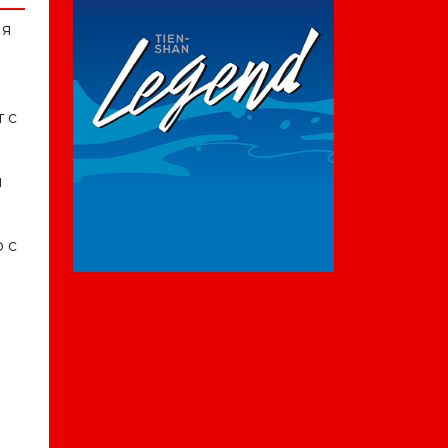
ия
 с
и
 с