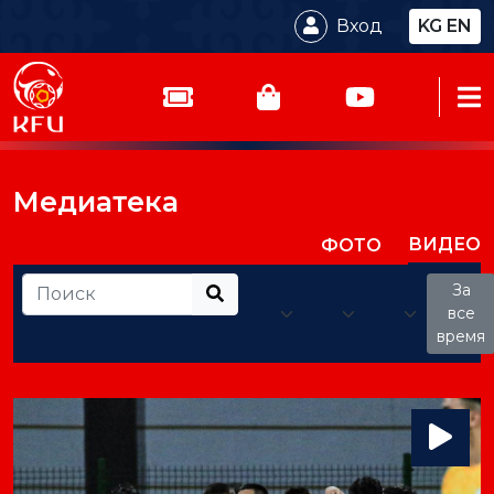
Вход
KG
EN
Медиатека
ВИДЕО
ФОТО
За
все
время