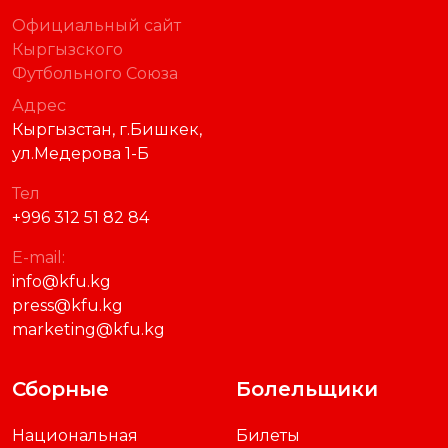
Официальный сайт
Кыргызского
Футбольного Союза
Адрес
Кыргызстан, г.Бишкек,
ул.Медерова 1-Б
Тел
+996 312 51 82 84
E-mail:
info@kfu.kg
press@kfu.kg
marketing@kfu.kg
Сборные
Болельщики
Национальная
Билеты