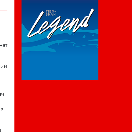
нат
кий
19
их
е