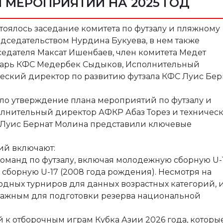
 МЕРОПРИЯТИЙ НА 2025 ГОД
стоялось заседание комитета по футзалу и пляжному
дседательством Нурдина Букуева, в нем также
седателя Максат Ишенбаев, член комитета Медет
етарь КФС Медербек Сыдыков, Исполнительный
ческий директор по развитию футзала КФС Луис Бер
ало утверждение плана мероприятий по футзалу и
полнительный директор АФКР Абаз Торез и техничес
 Луис Бернат Молина представили ключевые
ий включают:
команд по футзалу, включая молодежную сборную U-
сборную U-17 (2008 года рождения). Несмотря на
дных турниров для данных возрастных категорий, 
важным для подготовки резерва национальной
 к отборочным играм Кубка Азии 2026 года, которы