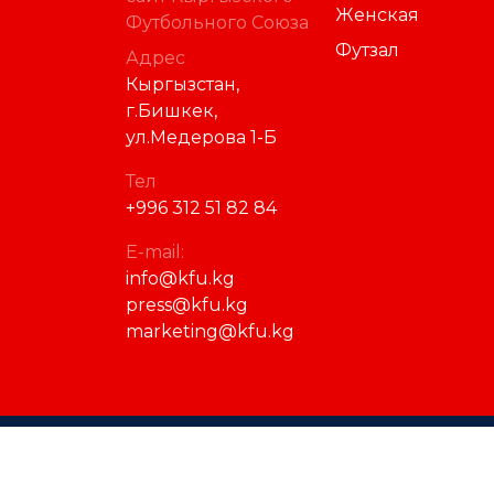
Женская
Футбольного Союза
Футзал
Адрес
Кыргызстан,
г.Бишкек,
ул.Медерова 1-Б
Тел
+996 312 51 82 84
E-mail:
info@kfu.kg
press@kfu.kg
marketing@kfu.kg
© 2023 Кыргызский футбольный союз