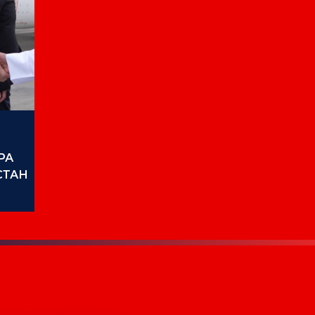
РА
СТАН