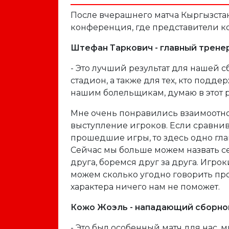
После вчерашнего матча Кыргызстан
конференция, где представители к
Штефан Таркович - главный трене
- Это лучший результат для нашей 
стадион, а также для тех, кто подд
нашим болельщикам, думаю в этот р
Мне очень понравились взаимоотн
выступление игроков. Если сравнив
прошедшие игры, то здесь одно гла
Сейчас мы больше можем назвать с
друга, боремся друг за друга. Игро
можем сколько угодно говорить про 
характера ничего нам не поможет.
Кожо Жоэль - нападающий сборной
- Это был особенный матч для нас, 