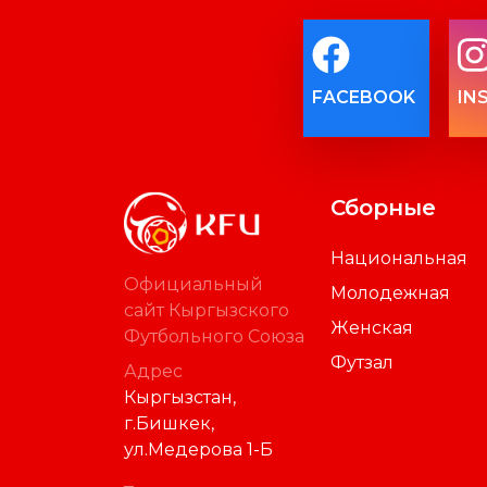
FACEBOOK
IN
Сборные
Национальная
Официальный
Молодежная
сайт Кыргызского
Женская
Футбольного Союза
Футзал
Адрес
Кыргызстан,
г.Бишкек,
ул.Медерова 1-Б