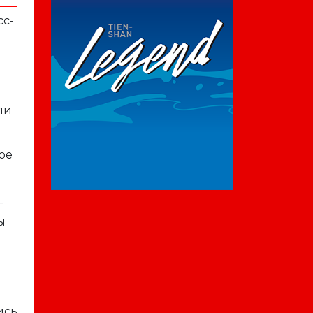
сс-
а
ли
ое
г
ы
ись