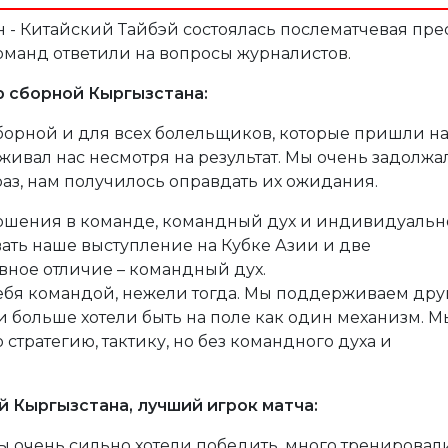
 - Китайский Тайбэй состоялась послематчевая пре
оманд ответили на вопросы журналистов.
р сборной Кыргызстана:
сборной и для всех болельщиков, которые пришли н
ерживал нас несмотря на результат. Мы очень задолжа
аз, нам получилось оправдать их ожидания.
ошения в команде, командный дух и индивидуальн
ать наше выступление на Кубке Азии и две
вное отличие – командный дух.
ебя командой, нежели тогда. Мы поддерживаем дру
ки больше хотели быть на поле как один механизм. М
стратегию, тактику, но без командного духа и
 Кыргызстана, лучший игрок матча:
мы очень сильно хотели победить, много тренировал