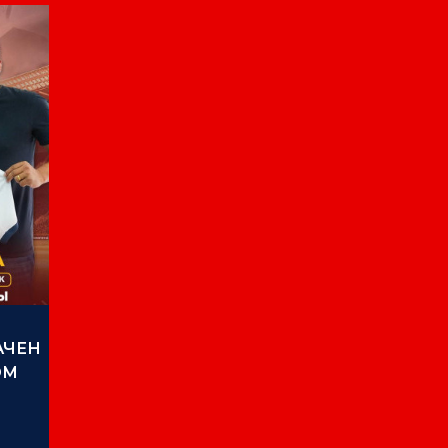
АЧЕН
ОМ
АНА