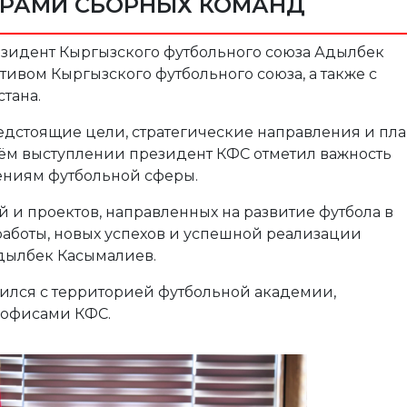
ЕРАМИ СБОРНЫХ КОМАНД
резидент Кыргызского футбольного союза Адылбек
ивом Кыргызского футбольного союза, а также с
тана.
едстоящие цели, стратегические направления и пл
воём выступлении президент КФС отметил важность
ениям футбольной сферы.
 и проектов, направленных на развитие футбола в
работы, новых успехов и успешной реализации
Адылбек Касымалиев.
мился с территорией футбольной академии,
 офисами КФС.