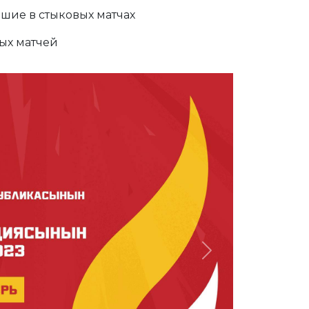
вшие в стыковых матчах
вых матчей
Next