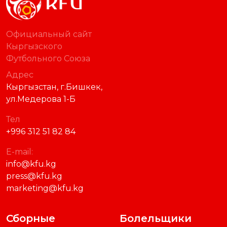
Официальный сайт
Кыргызского
Футбольного Союза
Адрес
Кыргызстан, г.Бишкек,
ул.Медерова 1-Б
Тел
+996 312 51 82 84
E-mail:
info@kfu.kg
press@kfu.kg
marketing@kfu.kg
Сборные
Болельщики