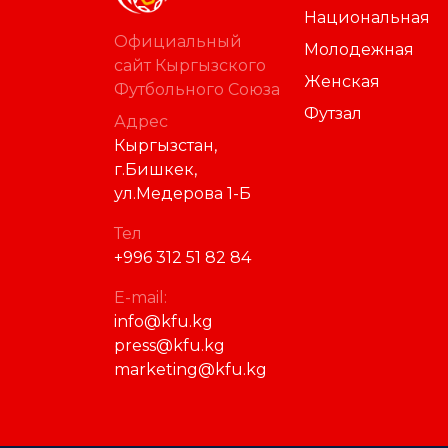
Национальная
Официальный
Молодежная
сайт Кыргызского
Женская
Футбольного Союза
Футзал
Адрес
Кыргызстан,
г.Бишкек,
ул.Медерова 1-Б
Тел
+996 312 51 82 84
E-mail:
info@kfu.kg
press@kfu.kg
marketing@kfu.kg