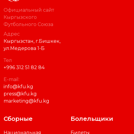
Официальный сайт
Кыргызского
Футбольного Союза
Адрес
Кыргызстан, г.Бишкек,
ул.Медерова 1-Б
Тел
+996 312 51 82 84
E-mail:
info@kfu.kg
press@kfu.kg
marketing@kfu.kg
Сборные
Болельщики
Национальная
Билеты