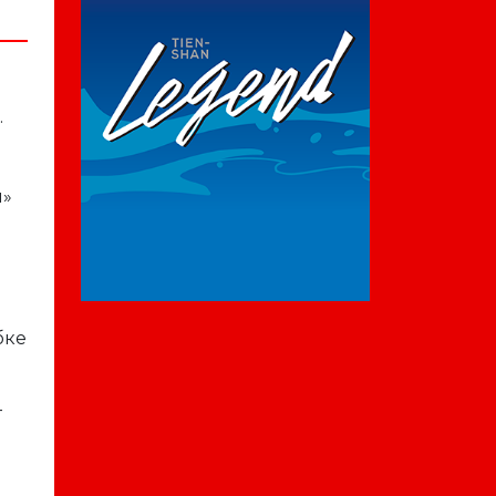
.
м»
бке
—