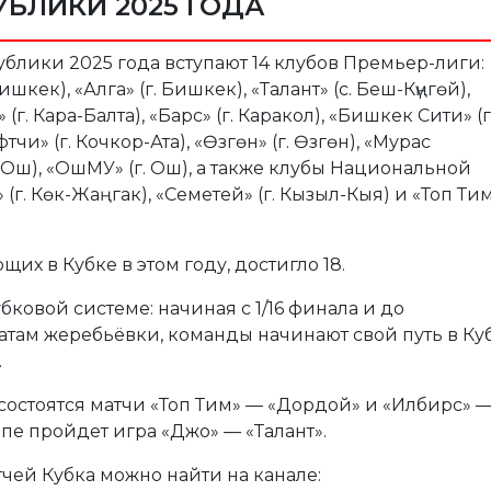
УБЛИКИ 2025 ГОДА
ублики 2025 года вступают 14 клубов Премьер-лиги:
шкек), «Алга» (г. Бишкек), «Талант» (с. Беш-Күңгөй),
(г. Кара-Балта), «Барс» (г. Каракол), «Бишкек Сити» (г
чи» (г. Кочкор-Ата), «Өзгөн» (г. Өзгөн), «Мурас
. Ош), «ОшМУ» (г. Ош), а также клубы Национальной
 (г. Көк-Жаңгак), «Семетей» (г. Кызыл-Кыя) и «Топ Ти
их в Кубке в этом году, достигло 18.
ковой системе: начиная с 1/16 финала и до
татам жеребьёвки, команды начинают свой путь в Ку
.
а состоятся матчи «Топ Тим» — «Дордой» и «Илбирс» 
этапе пройдет игра «Джо» — «Талант».
ей Кубка можно найти на канале: