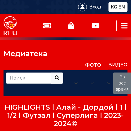
Вход
KG
EN
Медиатека
ВИДЕО
ФОТО
За
все
время
HIGHLIGHTS l Алай - Дордой l 1 l
1/2 l Футзал l Суперлига l 2023-
2024©