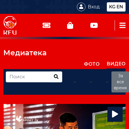
Вход
KG
EN
Медиатека
ВИДЕО
ФОТО
За
все
время