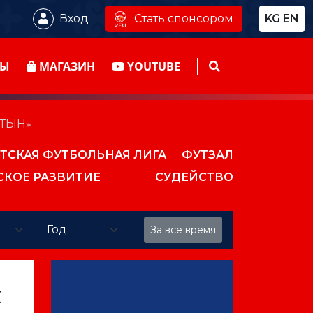
Стать спонсором
Вход
KG
EN
ТЫ
МАГАЗИН
YOUTUBE
ЛТЫН»
ТСКАЯ ФУТБОЛЬНАЯ ЛИГА
ФУТЗАЛ
СКОЕ РАЗВИТИЕ
СУДЕЙСТВО
За все время
К