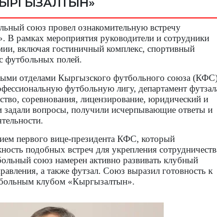
КЫРГЫЗАЛТЫН»
льный союз провел ознакомительную встречу
. В рамках мероприятия руководители и сотрудники
мии, включая гостиничный комплекс, спортивный
кс футбольных полей.
ными отделами Кыргызского футбольного союза (КФС)
офессиональную футбольную лигу, департамент футзал
йство, соревнования, лицензирование, юридический и
и задали вопросы, получили исчерпывающие ответы и
ятельности.
ием первого вице-президента КФС, который
жность подобных встреч для укрепления сотрудничеств
ольный союз намерен активно развивать клубный
равления, а также футзал. Союз выразил готовность к
тбольным клубом «Кыргызалтын».