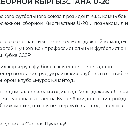
БОРНОЙ КЫРГЫЗСТАНА U-20
ызского футбольного союза президент КФС Камчыбек
одежной сборной Кыргызстана U-20 и познакомил и
ого союза главным тренером молодёжной команды
ергей Пучков. Как профессиональный футболист он
 Кубка СССР.
 карьеру в футболе в качестве тренера, став
нер возглавил ряд украинских клубов, а в сентябр
енером клуба «Мурас Юнайтед».
л подписан сроком на один год. Молодежная сборн
ея Пучкова сыграет на Кубке Азии, который пройде
 ближайшие дни начнет первый этап подготовки к
т успехов Сергею Пучкову!