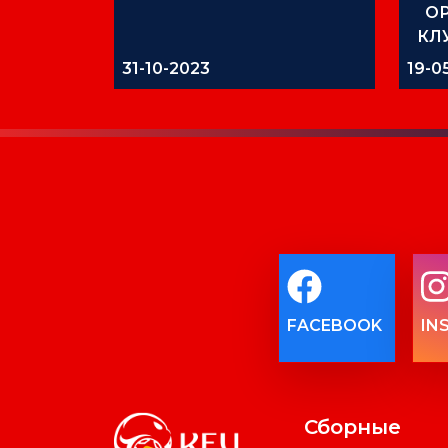
О
КЛ
31-10-2023
19-0
FACEBOOK
IN
Сборные