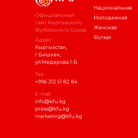
Национальная
Официальный
Молодежная
сайт Кыргызского
Женская
Футбольного Союза
Футзал
Адрес
Кыргызстан,
г.Бишкек,
ул.Медерова 1-Б
Тел
+996 312 51 82 84
E-mail:
info@kfu.kg
press@kfu.kg
marketing@kfu.kg