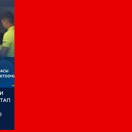
ЛИ
ТАП
Ю