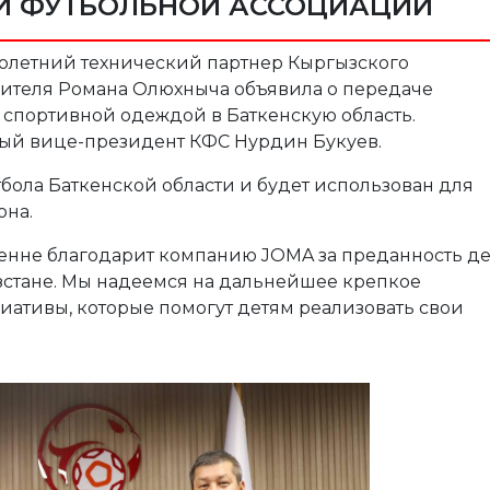
ОЙ ФУТБОЛЬНОЙ АССОЦИАЦИИ
голетний технический партнер Кыргызского
авителя Романа Олюхныча объявила о передаче
й спортивной одеждой в Баткенскую область.
ый вице-президент КФС Нурдин Букуев.
бола Баткенской области и будет использован для
она.
енне благодарит компанию JOMA за преданность д
зстане. Мы надеемся на дальнейшее крепкое
иативы, которые помогут детям реализовать свои