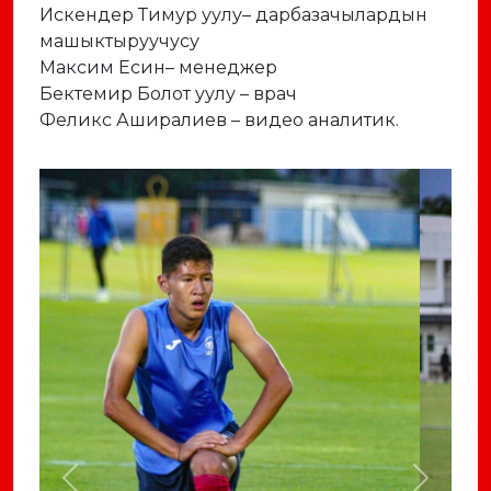
Искендер Тимур уулу– дарбазачылардын
машыктыруучусу
Максим Есин– менеджер
Бектемир Болот уулу – врач
Феликс Аширалиев – видео аналитик.
Previous
Next