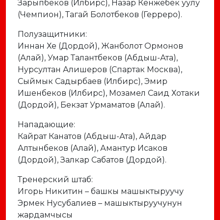
Зарыпбеков (Илбирс), Назар Кенжебек уулу
(Чемпион), Тагай Болотбеков (Герреро).
Полузащитники:
Иннан Хе (Дордой), Жанболот Ормонов
(Алай), Умар Талантбеков (Абдыш-Ата),
Нурсултан Алишеров (Спартак Москва),
Сыймык Садырбаев (Илбирс), Эмир
Ишенбеков (Илбирс), Мозамел Саид Хотаки
(Дордой), Бекзат Урмаматов (Алай).
Нападающие:
Кайрат Канатов (Абдыш-Ата), Айдар
Алтынбеков (Алай), Амантур Исаков
(Дордой), Залкар Сабатов (Дордой).
Тренерский штаб:
Игорь Никитин – башкы машыктыруучу
Эрмек Нусубалиев – машыктыруучунун
жардамчысы