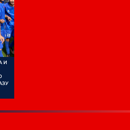
А И
Ю
АЗУ
ТЕД»