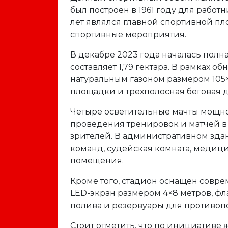
был построен в 1961 году для рабо
лет являлся главной спортивной п
спортивные мероприятия.
В декабре 2023 года началась полн
составляет 1,79 гектара. В рамках 
натуральным газоном размером 105×
площадки и трехполосная беговая 
Четыре осветительные мачты мощно
проведения тренировок и матчей в 
зрителей. В административном зд
команд, судейская комната, медиц
помещения.
Кроме того, стадион оснащен совр
LED-экран размером 4×8 метров, ф
полива и резервуары для противоп
Стоит отметить, что по инициатив