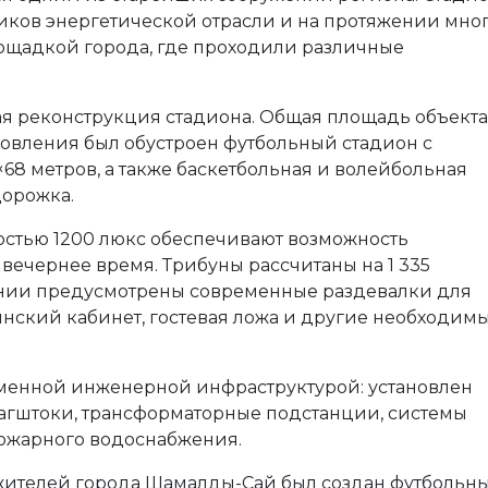
тников энергетической отрасли и на протяжении мно
лощадкой города, где проходили различные
ая реконструкция стадиона. Общая площадь объекта
обновления был обустроен футбольный стадион с
68 метров, а также баскетбольная и волейбольная
дорожка.
стью 1200 люкс обеспечивают возможность
вечернее время. Трибуны рассчитаны на 1 335
ании предусмотрены современные раздевалки для
инский кабинет, гостевая ложа и другие необходим
еменной инженерной инфраструктурой: установлен
лагштоки, трансформаторные подстанции, системы
ожарного водоснабжения.
е жителей города Шамалды-Сай был создан футбольн