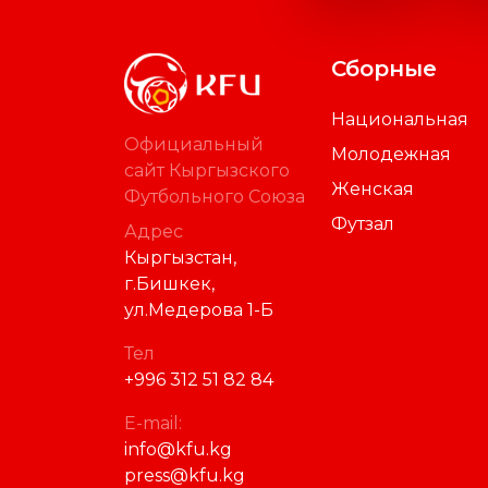
Сборные
Национальная
Официальный
Молодежная
сайт Кыргызского
Женская
Футбольного Союза
Футзал
Адрес
Кыргызстан,
г.Бишкек,
ул.Медерова 1-Б
Тел
+996 312 51 82 84
E-mail:
info@kfu.kg
press@kfu.kg