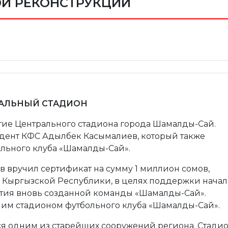
Й РЕКОНСТРУКЦИИ
РАЛЬНЫЙ СТАДИОН
ытие Центрального стадиона города Шамалды-Сай.
дент КФС Адылбек Касымалиев, который также
ольного клуба «Шамалды-Сай».
 вручил сертификат на сумму 1 миллион сомов,
Кыргызской Республики, в целях поддержки начал
тия вновь созданной команды «Шамалды-Сай».
им стадионом футбольного клуба «Шамалды-Сай».
я одним из старейших сооружений региона. Стади