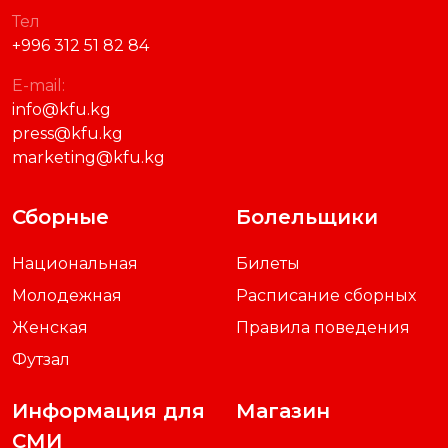
Официальный сайт
Кыргызского
Футбольного Союза
Адрес
Кыргызстан, г.Бишкек,
ул.Медерова 1-Б
Тел
+996 312 51 82 84
E-mail:
info@kfu.kg
press@kfu.kg
marketing@kfu.kg
Сборные
Болельщики