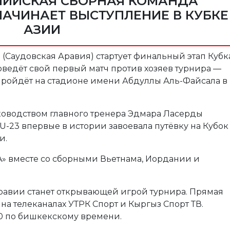
ПИЙСКАЯ СБОРНАЯ КОМАНДА
НАЧИНАЕТ ВЫСТУПЛЕНИЕ В КУБКЕ
АЗИИ
 (Саудовская Аравия) стартует финальный этап Кубк
оведёт свой первый матч против хозяев турнира —
пройдёт на стадионе имени Абдуллы Аль-Файсала в
руководством главного тренера Эдмара Ласерды
-23 впервые в истории завоевала путёвку на Кубок
и.
A» вместе со сборными Вьетнама, Иордании и
равии станет открывающей игрой турнира. Прямая
на телеканалах УТРК Спорт и Кыргыз Спорт ТВ.
00 по бишкекскому времени.