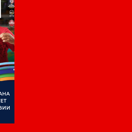
АНА
УЕТ
АЗИИ