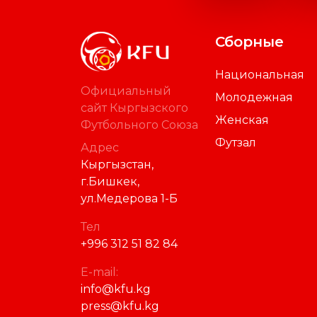
Сборные
Национальная
Официальный
Молодежная
сайт Кыргызского
Женская
Футбольного Союза
Футзал
Адрес
Кыргызстан,
г.Бишкек,
ул.Медерова 1-Б
Тел
+996 312 51 82 84
E-mail:
info@kfu.kg
press@kfu.kg