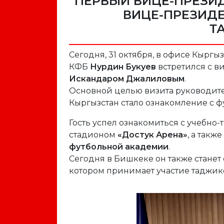
ПЕРВЫЙ ВИЦЕ-ПРЕЗИД
ВИЦЕ-ПРЕЗИД
Т
Сегодня, 31 октября, в офисе Кырг
КФБ
Нурдин Букуев
встретился с 
Искандаром Джалиловым
.
Основной целью визита руководите
Кыргызстан стало ознакомление с ф
Гость успел ознакомиться с учебно
стадионом
«Достук Арена»
, а так
футбольной академии
.
Сегодня в Бишкеке он также станет 
котором принимает участие таджи