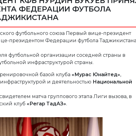
ЕНТ КФБ НУРДИН БУКУЕВ ПРИНЯ
ЕНТА ФЕДЕРАЦИИ ФУТБОЛА
АДЖИКИСТАНА
ызского футбольного союза Первый вице-президент
вице-президентом Федерации футбола Таджикистан
ля футбольной организации соседней страны в
утбольной инфраструктурой страны.
-тренировочной базой клуба
«Мурас Юнайтед»
,
же инфраструктурой и деятельностью
Национальной
свидетелем матча группового этапа Лиги вызова, в
кский клуб
«Регар ТадАЗ»
.