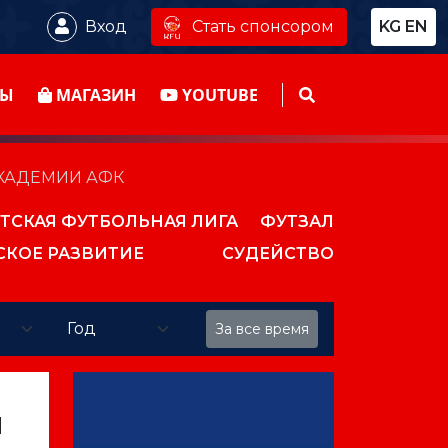
Стать спонсором
Вход
KG
EN
ТЫ
МАГАЗИН
YOUTUBE
КАДЕМИИ АФК
ТСКАЯ ФУТБОЛЬНАЯ ЛИГА
ФУТЗАЛ
СКОЕ РАЗВИТИЕ
СУДЕЙСТВО
За все время
Й