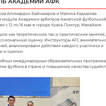
ЛЬ АКАДЕМИИ АФК
оюза Алимардон Байназаров и Малика Кадырова
м модуле Академии арбитров Азиатской футбольно
 с 12 по 16 мая в городе Куала-Лумпур, Малайзия.
ли как теоретические, так и практические занятия,
ссиональную оценку. Инструкторы AFC внимательн
тчей, анализировали действия каждого участника и
 и оценки.
добных международных образовательных программа
тие футбола в стране и повышение качества судейст