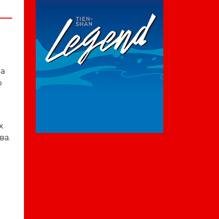
й
 а
о
х
ва.