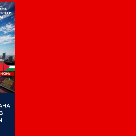
АНА
В
М
Е В