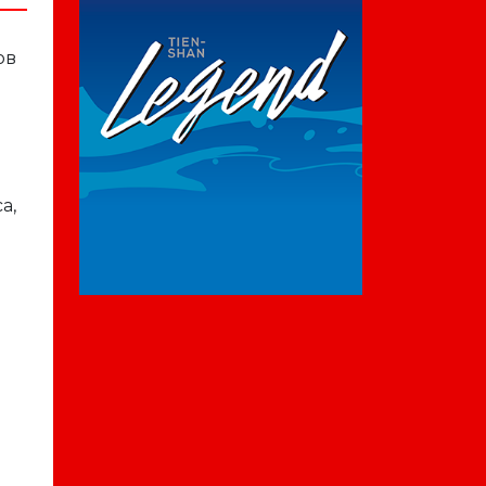
.
ов
а,