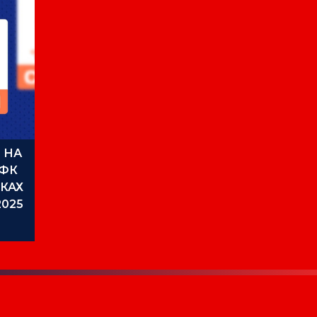
 НА
 ФК
КАХ
2025