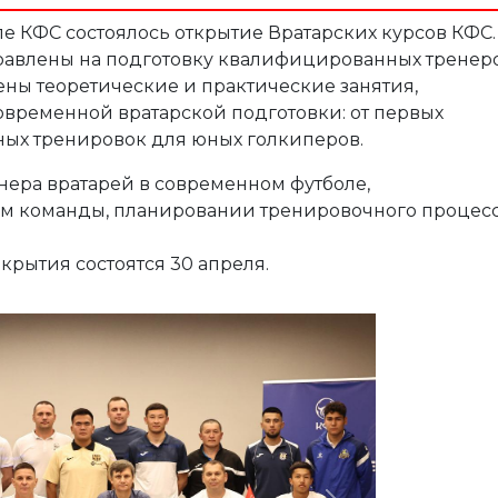
ле КФС состоялось открытие Вратарских курсов КФС
правлены на подготовку квалифицированных тренер
ены теоретические и практические занятия,
временной вратарской подготовки: от первых
ных тренировок для юных голкиперов.
нера вратарей в современном футболе,
м команды, планировании тренировочного процесс
рытия состоятся 30 апреля.