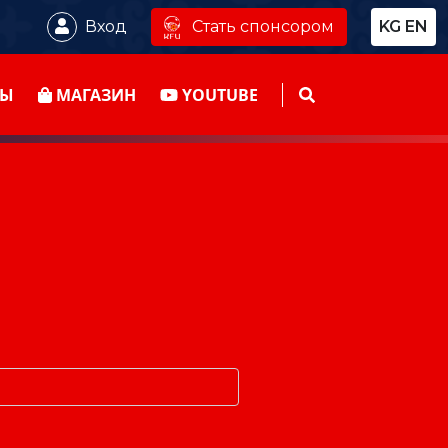
Стать спонсором
Вход
KG
EN
ТЫ
МАГАЗИН
YOUTUBE